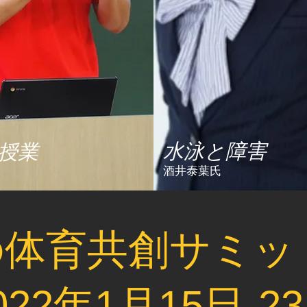
​水泳と障害
授業
酒井泰葉氏
体育共創サミット
022年1月15日-2