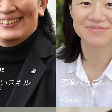
ないスキル
国際バカロレ
氏
ア
古屋佑奈氏