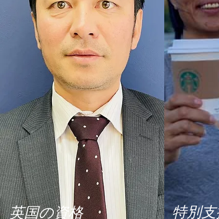
特別支
​英国の
資格