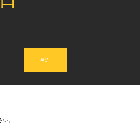
間
申込
さい。