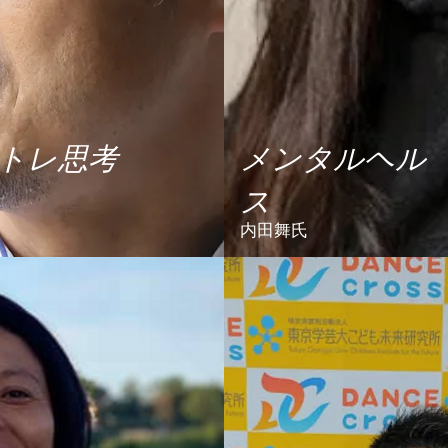
トレ思考
メンタルヘル
ス
内田舞氏