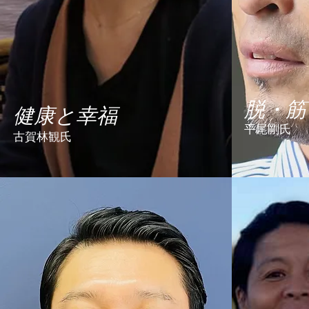
脱・筋
健康と幸福
平尾剛氏
古賀林観氏