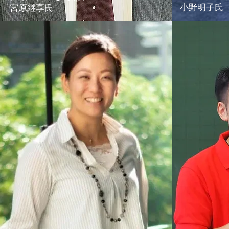
小野明子氏
宮原継享氏