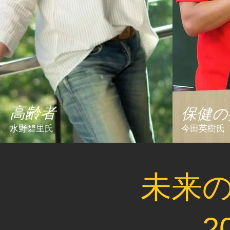
​高齢者
保健の
水野碧里氏
今田英樹氏
未来の
2