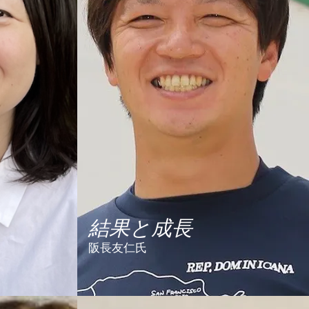
結果と成長
阪長友仁氏