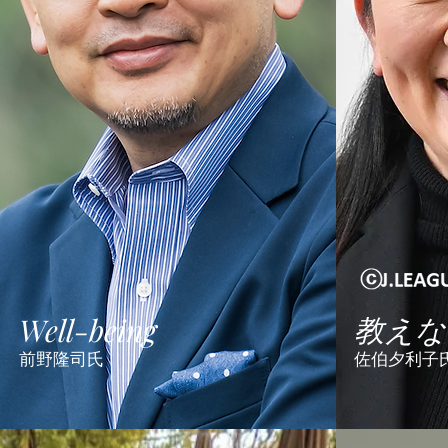
​教え
Well-being
前野隆司氏
佐伯夕利子