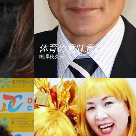
体育の意味意義
梅澤秋久氏